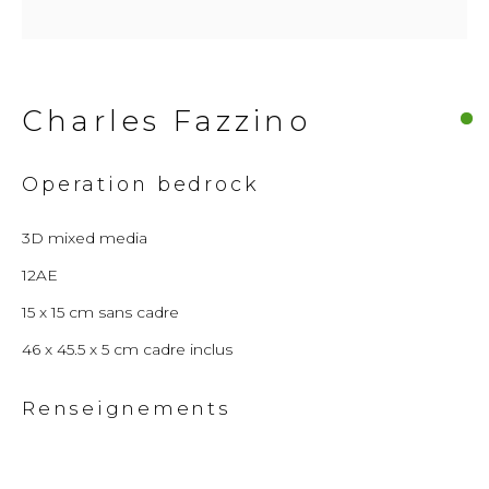
© 2026 Millennium Art Gallery. All rights
reserved.
Charles Fazzino
Operation bedrock
3D mixed media
12AE
15 x 15 cm sans cadre
46 x 45.5 x 5 cm cadre inclus
Renseignements