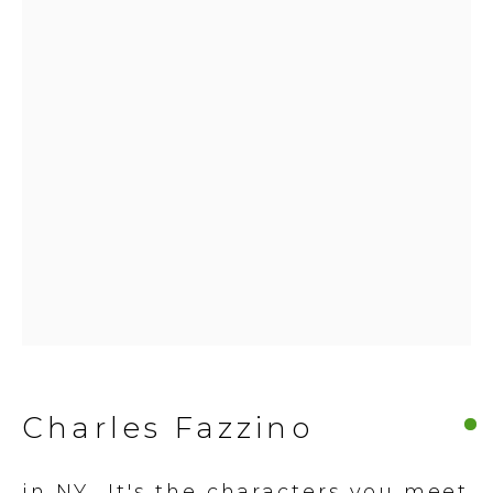
© 2026 Millennium Art Gallery. All rights
reserved.
Charles Fazzino
in NY...It's the characters you meet