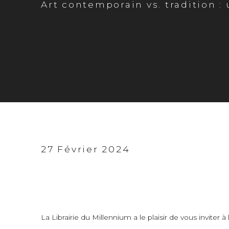
Art contemporain vs. tradition :
Conférence de Silv
27 Février 2024
Art contemporain vs. tradition :
La Librairie du Millennium a le plaisir de vous inviter